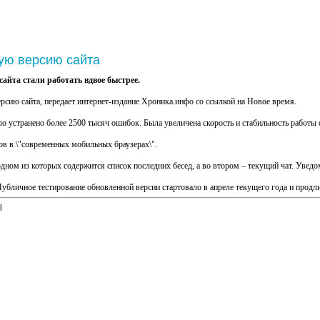
ую версию сайта
айта стали работать вдвое быстрее.
рсию сайта, передает интернет-издание Хроника.инфо со ссылкой на Новое время.
 устранено более 2500 тысяч ошибок. Была увеличена скорость и стабильность работы са
ов в \"современных мобильных браузерах\".
одном из которых содержится список последних бесед, а во втором – текущий чат. Уведо
убличное тестирование обновленной версии стартовало в апреле текущего года и продли
l