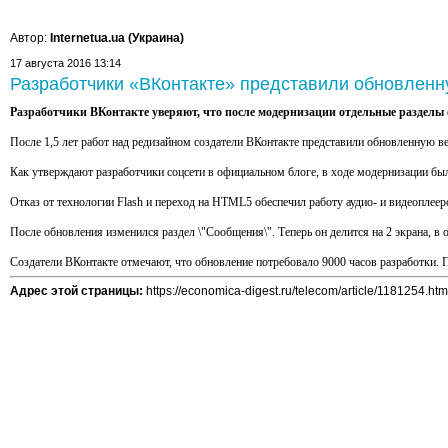
Автор:
Internetua.ua (Украина)
17 августа 2016 13:14
Разработчики «ВКонтакте» представили обновленн
Разработчики ВКонтакте уверяют, что после модернизации отдельные разделы с
После 1,5 лет работ над редизайном создатели ВКонтакте представили обновленную ве
Как утверждают разработчики соцсети в официальном блоге, в ходе модернизации было
Отказ от технологии Flash и переход на HTML5 обеспечил работу аудио- и видеоплеер
После обновления изменился раздел \"Сообщения\". Теперь он делится на 2 экрана, в 
Создатели ВКонтакте отмечают, что обновление потребовало 9000 часов разработки. П
Адрес этой страницы:
https://economica-digest.ru/telecom/article/1181254.htm